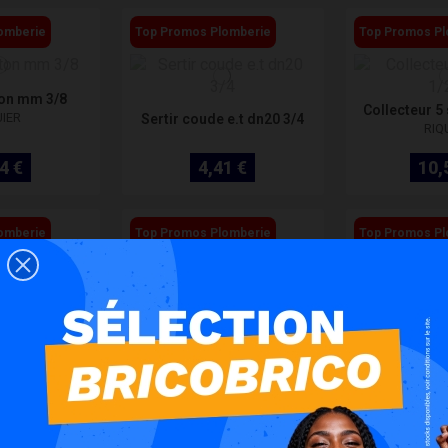
omberie
Top Promos Plomberie
Top Promos Pl
ton mm 3/8
Collecteur 5
UIER
Sertir coude e.t dn20 3/4
RIQ
4 €
4,41 €
10,
omberie
Top Promos Plomberie
Top Promos Pl
0° 0100 jd
Solaire soup
ba
VIN
Sertir racc. e.t pp dn20 1/2
WA
6 €
3,05 €
12,