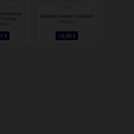
 transition
Abattant double rock blanc
7 utc 3g
WIRQUIN
NWED
1 €
12,50 €