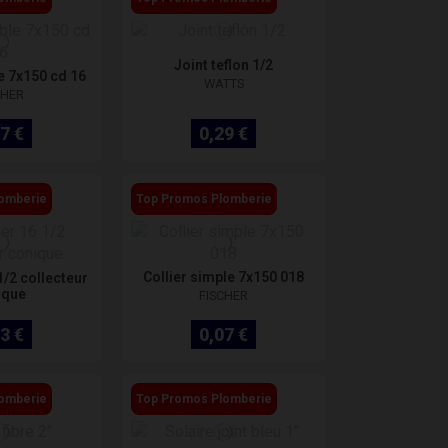
Joint teflon 1/2
e 7x150 cd 16
WATTS
CHER
7 €
0,29 €
omberie
Top Promos Plomberie
Collier simple 7x150 018
1/2 collecteur
ique
FISCHER
3 €
0,07 €
omberie
Top Promos Plomberie