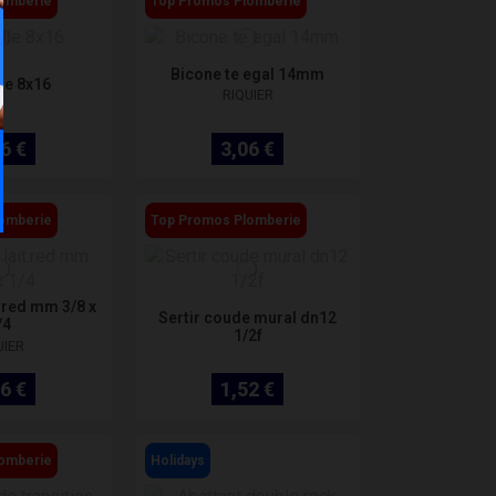
omberie
Top Promos Plomberie
Bicone te egal 14mm
le 8x16
RIQUIER
6 €
3,06 €
omberie
Top Promos Plomberie
.red mm 3/8 x
Sertir coude mural dn12
/4
1/2f
UIER
6 €
1,52 €
omberie
Holidays