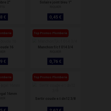
ibre 2"
Solaire joint bleu 1"
TTS
RIQUIER
8 €
0,45 €
omberie
Top Promos Plomberie
coude 16
Manchon f/c f 014 3/4
UIER
RIQUIER
9 €
0,76 €
omberie
Top Promos Plomberie
 egal 16mm
UIER
Sertir coude e.t dn12 3/8
5 €
2,62 €