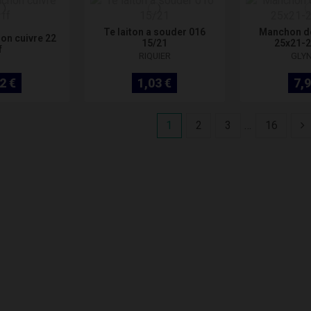
Te laiton a souder 016
Manchon de
on cuivre 22
15/21
25x21-2
f
RIQUIER
GLY
2 €
1,03 €
7,9
1
2
3
…
16