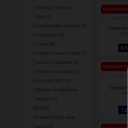
Compteur réseaux
Top Promos Pl
d'eau
Consommable d'atelier
Coude lai
RIQ
Couverture
Cuisine
0,9
Cuvette réservoir bidet
Douche à l'Italienne
Top Promos Pl
Echelle et escabeau
Ensemble WC
Culotte 9
Entretien et réparation
WA
sanitaire
EPI
7,6
Evacuation des eaux
usées