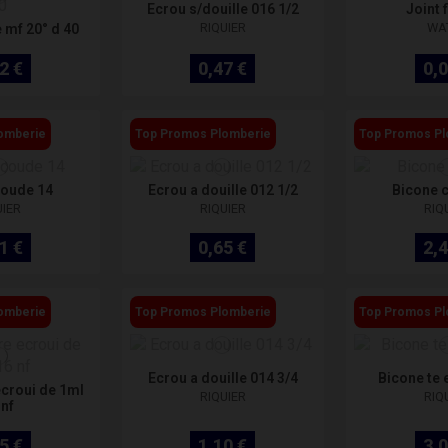
Ecrou s/douille 016 1/2
Joint f
RIQUIER
WA
 mf 20° d 40
2 €
0,47 €
0,0
omberie
Top Promos Plomberie
Top Promos Pl
coude 14
Ecrou a douille 012 1/2
Bicone 
UIER
RIQUIER
RIQ
1 €
0,65 €
2,4
omberie
Top Promos Plomberie
Top Promos Pl
Ecrou a douille 014 3/4
Bicone te
ecroui de 1ml
RIQUIER
RIQ
 nf
5 €
1,10 €
3,0