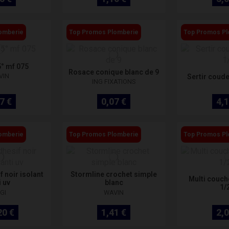
omberie
Top Promos Plomberie
Top Promos Pl
° mf 075
Rosace conique blanc de 9
VIN
Sertir coude
ING FIXATIONS
7 €
0,07 €
4,1
omberie
Top Promos Plomberie
Top Promos Pl
 noir isolant
Stormline crochet simple
Multi couch
i uv
blanc
1/
GI
WAVIN
20 €
1,41 €
2,0