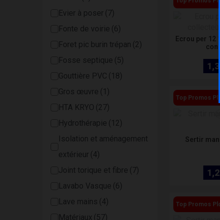
Top Promos Pl
Evier à poser
Fonte de voirie
Ecrou per 12 
Foret pic burin trépan
con
Fosse septique
1,3
Gouttière PVC
Gros œuvre
Top Promos Pl
HTA KRYO
Hydrothérapie
Isolation et aménagement
Sertir ma
extérieur
Joint torique et fibre
1,2
Lavabo Vasque
Lave mains
Top Promos Pl
Matériaux