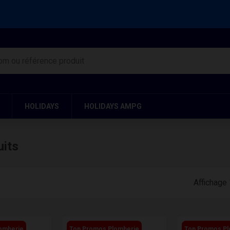
HOLIDAYS
HOLIDAYS AMPG
uits
Affichage 
omberie
Top Promos Plomberie
Top Promos Pl