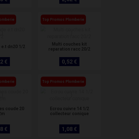
omberie
Top Promos Plomberie
Multi couches kit
 e.t dn20 1/2
reparation racc 20/2
2 €
0,52 €
omberie
Top Promos Plomberie
es coude 20
Ecrou cuivre 14 1/2
2m
collecteur conique
8 €
1,08 €