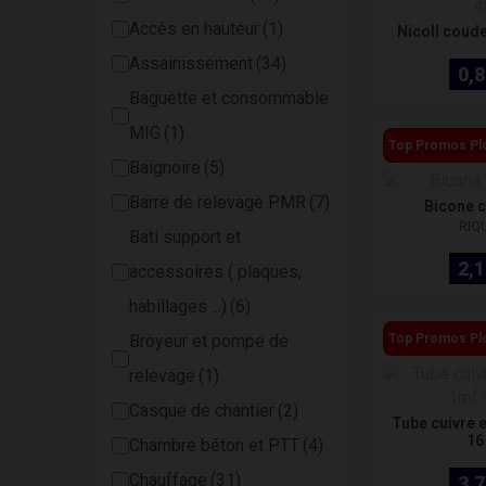
Accès en hauteur
Nicoll coude
Assainissement
0,8
Baguette et consommable
MIG
Top Promos Pl
Baignoire
Barre de relevage PMR
Bicone 
RIQ
Bati support et
2,1
accessoires ( plaques,
habillages ...)
Broyeur et pompe de
Top Promos Pl
relevage
Casque de chantier
Tube cuivre 
16
Chambre béton et PTT
Chauffage
3,7