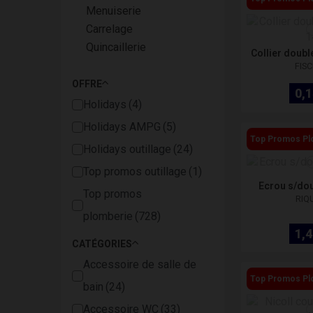
Menuiserie
Carrelage
Quincaillerie
Collier doubl
FIS
OFFRE
0,1
Holidays
Holidays AMPG
Top Promos Pl
Holidays outillage
Top promos outillage
Ecrou s/dou
Top promos
RIQ
plomberie
1,4
CATÉGORIES
Accessoire de salle de
Top Promos Pl
bain
Accessoire WC