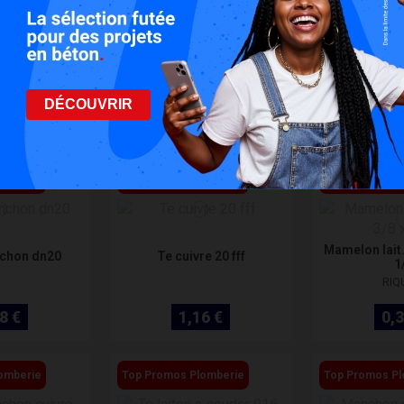
omberie
Top Promos Plomberie
Top Promos Pl
Rondel
1/2 collecteur
Sertir te reduit dn 16-12-
ique
12
DÉCOUVRIR
8 €
2,77 €
1,3
omberie
Top Promos Plomberie
Top Promos Pl
Mamelon lait
nchon dn20
Te cuivre 20 fff
1
RIQ
8 €
1,16 €
0,3
omberie
Top Promos Plomberie
Top Promos Pl