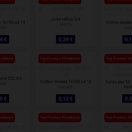
Joint teflon 3/4
e 7x150 cd 14
Collier doubl
WATTS
CHER
FIS
4 €
0,39 €
0,1
omberie
Top Promos Plomberie
Top Promos Pl
ille 022 3/4
Collier double 7x150 cd 12
Ecrou per 16 
UIER
con
FISCHER
0 €
0,12 €
0,5
omberie
Top Promos Plomberie
Top Promos Pl