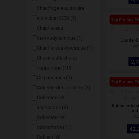
Chauffage eau solaire
individuel CESI
Top Promos Pl
Chauffe eau
thermodynamique
Coude 45
WA
Chauffe eau électrique
Cheville attache et
2,3
supportage
Climatisation
Top Promos Pl
Collecte des déchets
Collecteur et
Ruban adhesif
accessoire
ant
SA
Collecteur et
robinetterie
42,
Collier